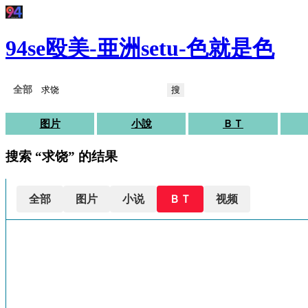
94se殴美-亜洲setu-色就是色
搜
图片
小說
ＢＴ
搜索 “求饶” 的结果
全部
图片
小说
ＢＴ
视频