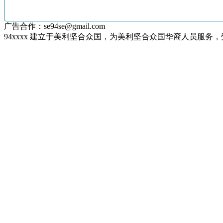
广告合作：se94se@gmail.com
94xxxx 建立于美利坚合众国，为美利坚合众国华裔人员服务