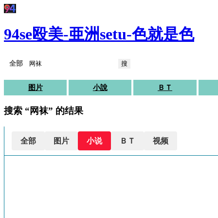
94se殴美-亜洲setu-色就是色
搜
图片
小說
ＢＴ
搜索 “网袜” 的结果
全部
图片
小说
ＢＴ
视频