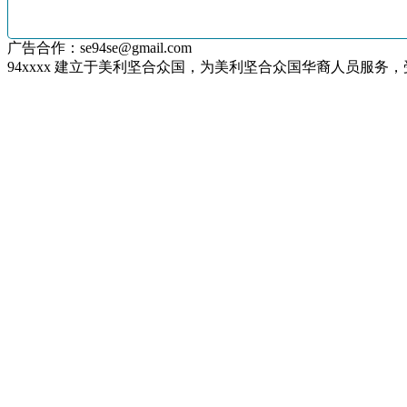
广告合作：se94se@gmail.com
94xxxx 建立于美利坚合众国，为美利坚合众国华裔人员服务